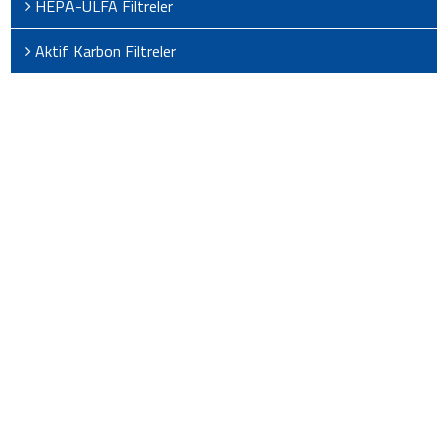
HEPA-ULFA Filtreler
Aktif Karbon Filtreler