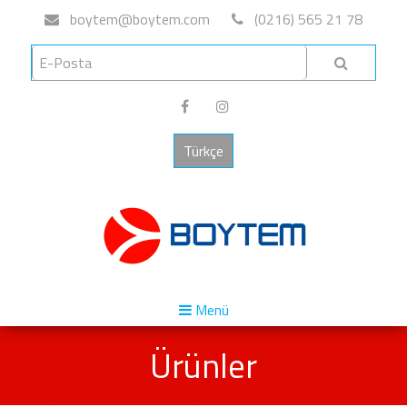
boytem@boytem.com
(0216) 565 21 78
Türkçe
Menü
Ürünler